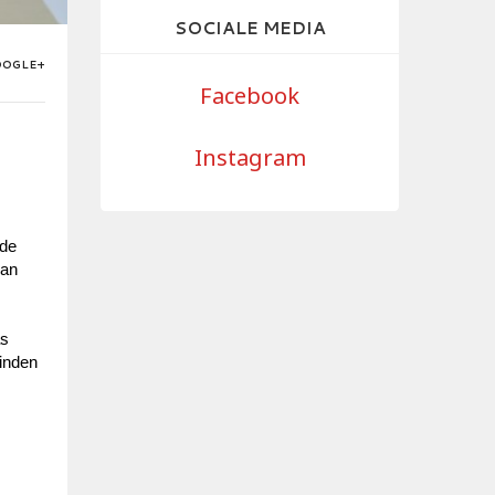
SOCIALE MEDIA
OOGLE+
Facebook
Instagram
de 
an 
s 
inden 