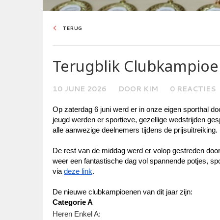
TERUG
Terugblik Clubkampio
10 JUNE 2026
DOOR KIM
0 REACTIES
Op zaterdag 6 juni werd er in onze eigen sporthal doo
jeugd werden er sportieve, gezellige wedstrijden ges
alle aanwezige deelnemers tijdens de prijsuitreiking.
De rest van de middag werd er volop gestreden door 
weer een fantastische dag vol spannende potjes, sportiv
via 
deze link
.
De nieuwe clubkampioenen van dit jaar zijn: 
Categorie A
Heren Enkel A: