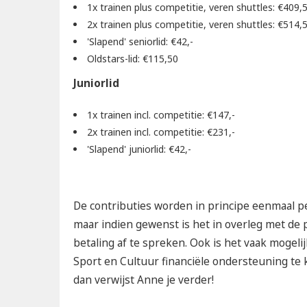
1x trainen plus competitie, veren shuttles: €409,
2x trainen plus competitie, veren shuttles: €514,
'Slapend' seniorlid: €42,-
Oldstars-lid: €115,50
Juniorlid
1x trainen incl. competitie: €147,-
2x trainen incl. competitie: €231,-
'Slapend' juniorlid: €42,-
De contributies worden in principe eenmaal pe
maar indien gewenst is het in overleg met de 
betaling af te spreken. Ook is het vaak mogeli
Sport en Cultuur financiële ondersteuning te
dan verwijst Anne je verder!