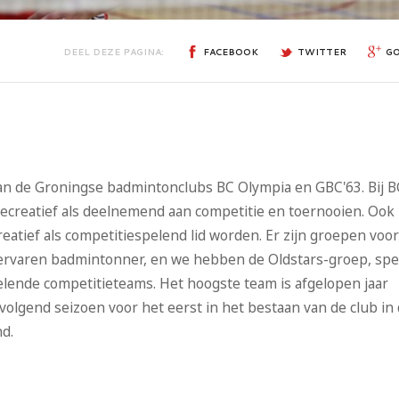
DEEL DEZE PAGINA:
FACEBOOK
TWITTER
G
 van de Groningse badmintonclubs BC Olympia en GBC'63. Bij B
 recreatief als deelnemend aan competitie en toernooien. Ook
eatief als competitiespelend lid worden. Er zijn groepen voor
ervaren badmintonner
, en we hebben de Oldstars-groep, spe
pelende competitieteams. Het hoogste team is afgelopen jaar
volgend seizoen voor het eerst in het bestaan van de club in
nd.