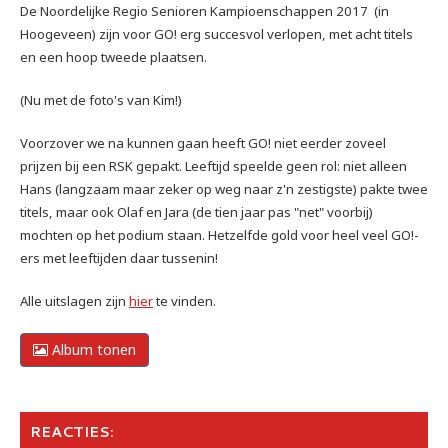
De Noordelijke Regio Senioren Kampioenschappen 2017 (in
Hoogeveen) zijn voor GO! erg succesvol verlopen, met acht titels
en een hoop tweede plaatsen.
(Nu met de foto's van Kim!)
Voorzover we na kunnen gaan heeft GO! niet eerder zoveel
prijzen bij een RSK gepakt. Leeftijd speelde geen rol: niet alleen
Hans (langzaam maar zeker op weg naar z'n zestigste) pakte twee
titels, maar ook Olaf en Jara (de tien jaar pas "net" voorbij)
mochten op het podium staan. Hetzelfde gold voor heel veel GO!-
ers met leeftijden daar tussenin!
Alle uitslagen zijn
hier
te vinden.
Album tonen
REACTIES: