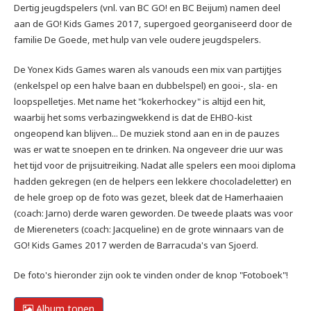
Dertig jeugdspelers (vnl. van BC GO! en BC Beijum) namen deel
aan de GO! Kids Games 2017, supergoed georganiseerd door de
familie De Goede, met hulp van vele oudere jeugdspelers.
De Yonex Kids Games waren als vanouds een mix van partijtjes
(enkelspel op een halve baan en dubbelspel) en gooi-, sla- en
loopspelletjes. Met name het "kokerhockey" is altijd een hit,
waarbij het soms verbazingwekkend is dat de EHBO-kist
ongeopend kan blijven... De muziek stond aan en in de pauzes
was er wat te snoepen en te drinken. Na ongeveer drie uur was
het tijd voor de prijsuitreiking. Nadat alle spelers een mooi diploma
hadden gekregen (en de helpers een lekkere chocoladeletter) en
de hele groep op de foto was gezet, bleek dat de Hamerhaaien
(coach: Jarno) derde waren geworden. De tweede plaats was voor
de Miereneters (coach: Jacqueline) en de grote winnaars van de
GO! Kids Games 2017 werden de Barracuda's van Sjoerd.
De foto's hieronder zijn ook te vinden onder de knop "Fotoboek"!
Album tonen